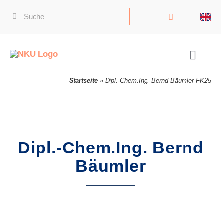
Zum
Dipl.-
Suche
Inhalt
nach:
springen
Chem.Ing.
Toggle
Naviga
Startseite
»
Dipl.-Chem.Ing. Bernd Bäumler FK25
Bernd
Bäumler
Dipl.-Chem.Ing. Bernd
Bäumler
FK25