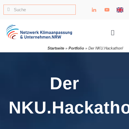
Zum
Suche
Inhalt
nach:
springen
Toggle
Naviga
Startseite
»
Portfolio
»
Der NKU.Hackathon!
Der
NKU.Hackatho