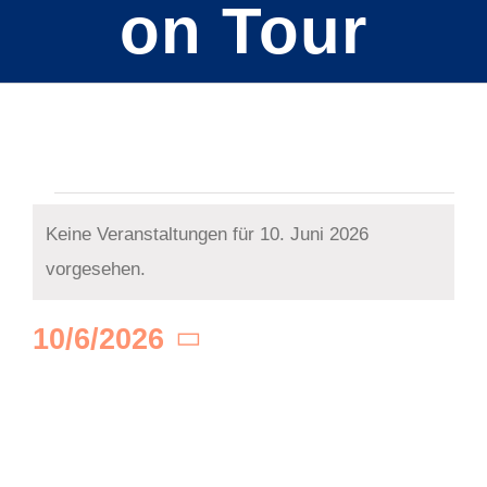
on Tour
Veranstaltun
Keine Veranstaltungen für 10. Juni 2026
Hinweis
vorgesehen.
für
10/6/2026
Datum
wählen.
10.