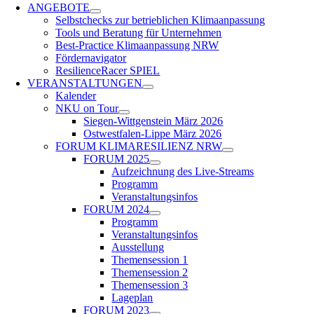
ANGEBOTE
Selbstchecks zur betrieblichen Klimaanpassung
Tools und Beratung für Unternehmen
Best-Practice Klimaanpassung NRW
Fördernavigator
ResilienceRacer SPIEL
VERANSTALTUNGEN
Kalender
NKU on Tour
Siegen-Wittgenstein März 2026
Ost­west­falen-Lippe März 2026
FORUM KLIMARESILIENZ NRW
FORUM 2025
Aufzeichnung des Live-Streams
Programm
Veranstaltungsinfos
FORUM 2024
Programm
Veranstaltungsinfos
Ausstellung
Themensession 1
Themensession 2
Themensession 3
Lageplan
FORUM 2023