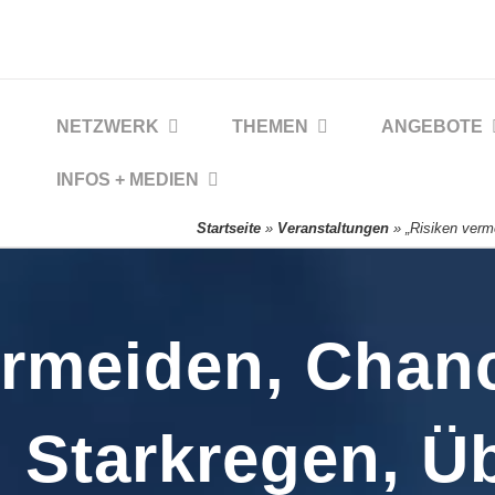
NETZWERK
THEMEN
ANGEBOTE
INFOS + MEDIEN
Startseite
»
Veranstaltungen
»
„Risiken verm
ermeiden, Chan
e, Starkregen, 