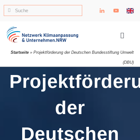
Zum
Suche
Inhalt
nach:
springen
Toggle
Naviga
Startseite
»
Projektförderung der Deutschen Bundesstiftung Umwelt
(DBU)
Projektförder
der
Deutschen