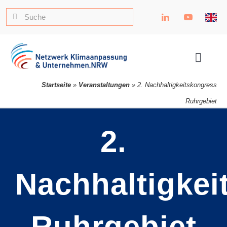
Zum
Suche
Inhalt
nach:
springen
Toggle
Naviga
Startseite
»
Veranstaltungen
»
2. Nachhaltigkeitskongress
Ruhrgebiet
2.
Nachhaltigkei
Ruhrgebiet