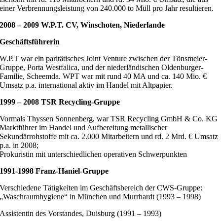
einer Verbrennungsleistung von 240.000 to Müll pro Jahr resultieren.
2008 – 2009 W.P.T. CV, Winschoten, Niederlande
Geschäftsführerin
W.P.T war ein paritätisches Joint Venture zwischen der Tönsmeier-
Gruppe, Porta Westfalica, und der niederländischen Oldenburger-
Familie, Scheemda. WPT war mit rund 40 MA und ca. 140 Mio. €
Umsatz p.a. international aktiv im Handel mit Altpapier.
1999 – 2008 TSR Recycling-Gruppe
Vormals Thyssen Sonnenberg, war TSR Recycling GmbH & Co. KG
Marktführer im Handel und Aufbereitung metallischer
Sekundärrohstoffe mit ca. 2.000 Mitarbeitern und rd. 2 Mrd. € Umsatz
p.a. in 2008;
Prokuristin mit unterschiedlichen operativen Schwerpunkten
1991-1998 Franz-Haniel-Gruppe
Verschiedene Tätigkeiten im Geschäftsbereich der CWS-Gruppe:
„Waschraumhygiene“ in München und Murrhardt (1993 – 1998)
Assistentin des Vorstandes, Duisburg (1991 – 1993)