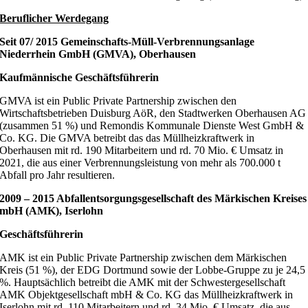
Beruflicher Werdegang
Seit 07/ 2015
Gemeinschafts-Müll-Verbrennungsanlage
Niederrhein GmbH (GMVA), Oberhausen
Kaufmännische
Geschäftsführerin
GMVA ist ein Public Private Partnership zwischen den
Wirtschaftsbetrieben Duisburg AöR, den Stadtwerken Oberhausen AG
(zusammen 51 %) und Remondis Kommunale Dienste West GmbH &
Co. KG. Die GMVA betreibt das das Müllheizkraftwerk in
Oberhausen mit rd. 190 Mitarbeitern und rd. 70 Mio. € Umsatz in
2021, die aus einer Verbrennungsleistung von mehr als 700.000 t
Abfall pro Jahr resultieren.
2009 – 2015
Abfallentsorgungsgesellschaft des Märkischen Kreises
mbH (AMK), Iserlohn
Geschäftsführerin
AMK ist ein Public Private Partnership zwischen dem Märkischen
Kreis (51 %), der EDG Dortmund sowie der Lobbe-Gruppe zu je 24,5
%. Hauptsächlich betreibt die AMK mit der Schwestergesellschaft
AMK Objektgesellschaft mbH & Co. KG das Müllheizkraftwerk in
Iserlohn mit rd. 110 Mitarbeitern und rd. 34 Mio. € Umsatz, die aus