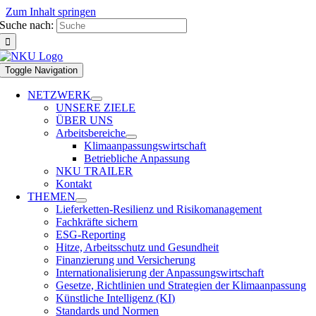
Zum Inhalt springen
Suche nach:
Dr.
Angela
Toggle Navigation
Sabac-
NETZWERK
el-
UNSERE ZIELE
ÜBER UNS
Cher
Arbeitsbereiche
Klimaanpassungswirtschaft
Betriebliche Anpassung
NKU TRAILER
Kontakt
THEMEN
Lieferketten-Resilienz und Risikomanagement
Fachkräfte sichern
ESG-Reporting
Hitze, Arbeitsschutz und Gesundheit
Finanzierung und Versicherung
Internationalisierung der Anpassungswirtschaft
Gesetze, Richtlinien und Strategien der Klimaanpassung
Künstliche Intelligenz (KI)
Standards und Normen