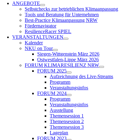
ANGEBOTE
Selbstchecks zur betrieblichen Klimaanpassung
Tools und Beratung für Unternehmen
Best-Practice Klimaanpassung NRW
Fördernavigator
ResilienceRacer SPIEL
VERANSTALTUNGEN
Kalender
NKU on Tour
Siegen-Wittgenstein März 2026
Ost­west­falen-Lippe März 2026
FORUM KLIMARESILIENZ NRW
FORUM 2025
Aufzeichnung des Live-Streams
Programm
Veranstaltungsinfos
FORUM 2024
Programm
Veranstaltungsinfos
Ausstellung
Themensession 1
Themensession 2
Themensession 3
Lageplan
FORUM 2023