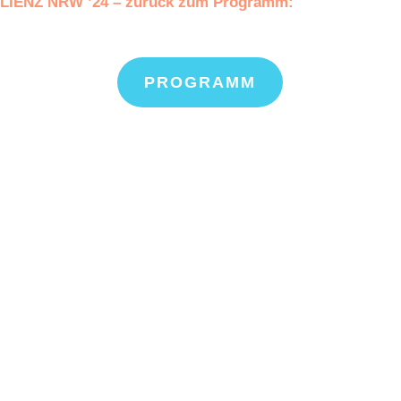
IENZ NRW ’24 – zurück zum Programm:
PROGRAMM
önnen wir Ihnen h