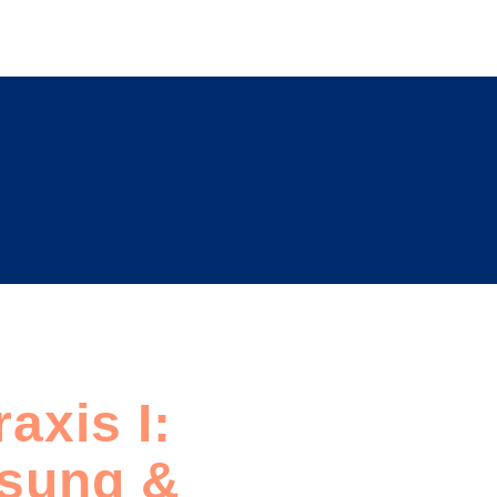
axis I:
ssung &