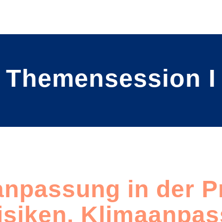
Themensession I
npassung in der Pr
isiken, Klimaanpa