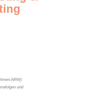
ting
ehmen.NRW
)
imafolgen und