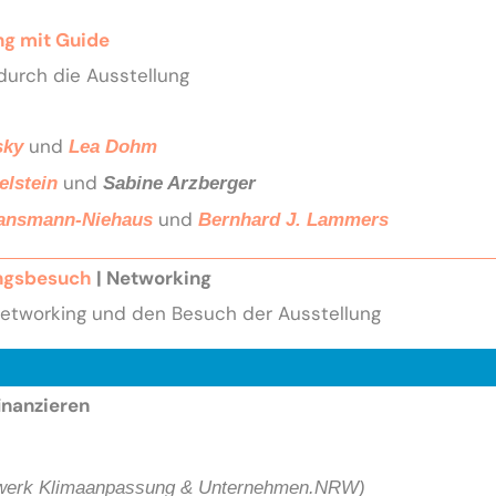
ng mit Guide
durch die Ausstellung
und
sky
Lea Dohm
und
elstein
Sabine Arzberger
und
Lansmann-Niehaus
Bernhard J. Lammers
ngsbesuch
| Networking
 Networking und den Besuch der Ausstellung
inanzieren
werk Klimaanpassung & Unternehmen.NRW)