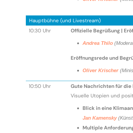
Hauptbühne (und Livestream)
10:30 Uhr
Offizielle Begrüßun
g | Er
A
ndrea T
hilo
(
Moderat
Eröffnungsrede und Begr
Oliver Krischer
(Minis
10:50 Uhr
Gute Nachrichten für di
Visuelle Utopien und posit
Blick in eine Klimaa
Jan Kamensky
(
Künstl
Multiple Anforderu