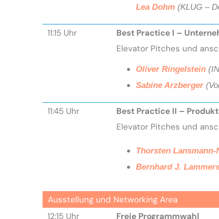
Lea Dohm
(
KLUG – De
11:15 Uhr
Best Practice I – Untern
Elevator Pitches und ans
Oliver Ringelstein
(I
Sabine Arzberger
(Vo
11:45 Uhr
Best Practice II – Produ
Elevator Pitches und ans
Thorsten Lansmann-
Bernhard J. Lammer
Ausstellung und Networking Area
12:15 Uhr
F
reie Programmwahl