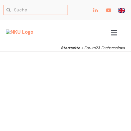
Forum23
Zum
Suche
Inhalt
nach:
springen
Fachsessions
Toggle
Navig
Startseite
»
Forum23 Fachsessions