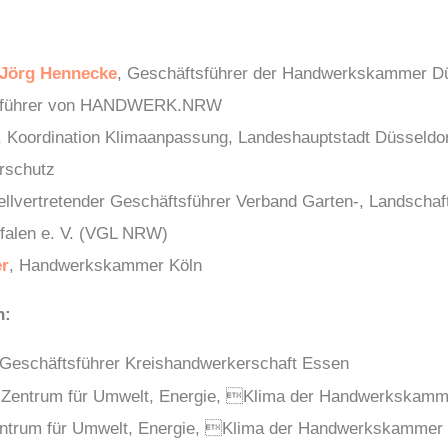
 Jörg Hennecke
,
Geschäftsführer der Handwerkskammer Dü
tsführer von HANDWERK.NRW
,
Koordination Klimaanpassung, Landeshauptstadt Düsseldor
rschutz
ellvertretender Geschäftsführer Verband Garten-, Landschaf
falen e. V. (VGL NRW)
r
,
Handwerkskammer Köln
n:
Geschäftsführer Kreishandwerkerschaft Essen
 Zentrum für Umwelt, Energie, Klima der Handwerkskam
entrum für Umwelt, Energie, Klima der Handwerkskammer