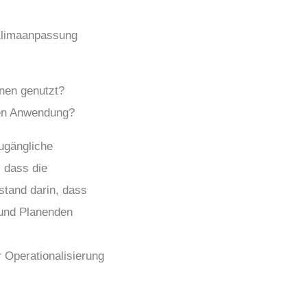
 Klimaanpassung
en genutzt?
chen Anwendung?
ugängliche
 dass die
stand darin, dass
 und Planenden
 Operationalisierung