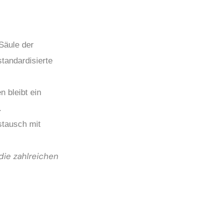
Säule der
tandardisierte
 bleibt ein
.
stausch mit
die zahlreichen