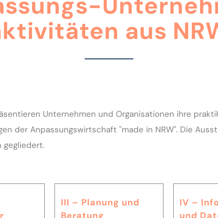
assungs-Unterneh
aktivitäten aus NR
räsentieren Unternehmen und Organisationen ihre prakti
gen der Anpassungswirtschaft "made in NRW". Die Ausste
gegliedert.
III – Planung und
IV – In
r
Beratung
und Dat