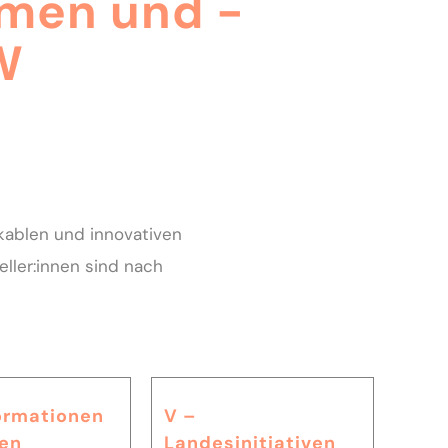
men und -
W
kablen und innovativen
ller:innen sind nach
formationen
V –
en
Landesinitiativen