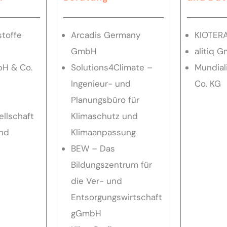
stoffe
Arcadis Germany
KIOTER
GmbH
alitiq 
H & Co.
Solutions4Climate –
Mundia
Ingenieur- und
Co. KG
Planungsbüro für
ellschaft
Klimaschutz und
und
Klimaanpassung
BEW – Das
Bildungszentrum für
die Ver- und
Entsorgungswirtschaft
gGmbH