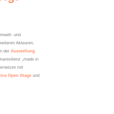
mwelt- und
weiteren Akteuren.
In der
Ausstellung
maresilienz „made in
ernetzen mit
tice Open Stage
und