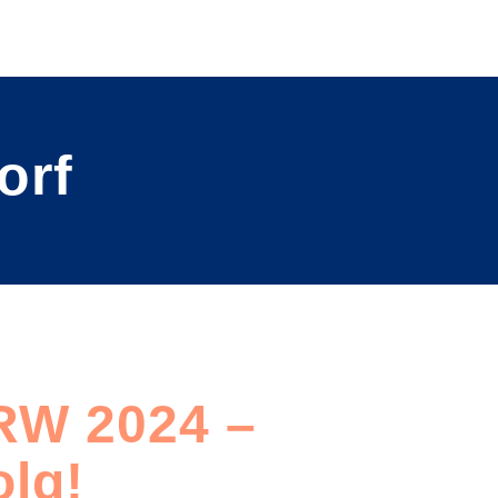
orf
W 2024 –
olg!