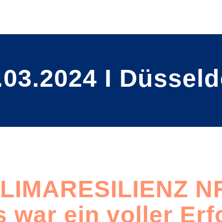
.03.2024 I Düsseld
LIMARESILIENZ NR
 war ein voller Erf