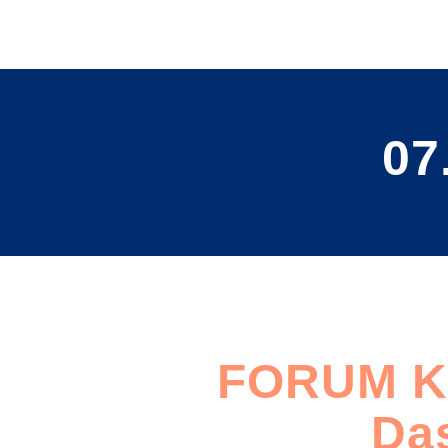
07
FORUM K
Das