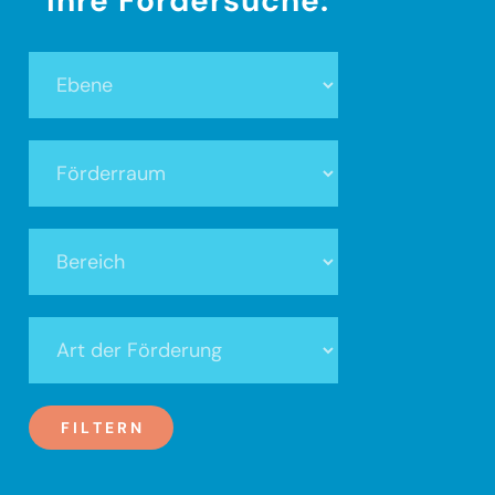
Ihre Fördersuche:
Ebene
Förderraum
Bereich
Art
der
Förderung