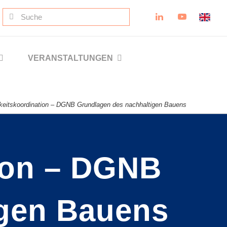
Suche
nach:
VERANSTALTUNGEN
keitskoordination – DGNB Grundlagen des nachhaltigen Bauens
ion – DGNB
igen Bauens