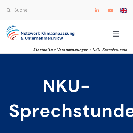
Zum
Suche
Inhalt
nach:
springen
Toggle
Navig
Startseite
»
Veranstaltungen
»
NKU-Sprechstunde
NKU-
Sprechstund