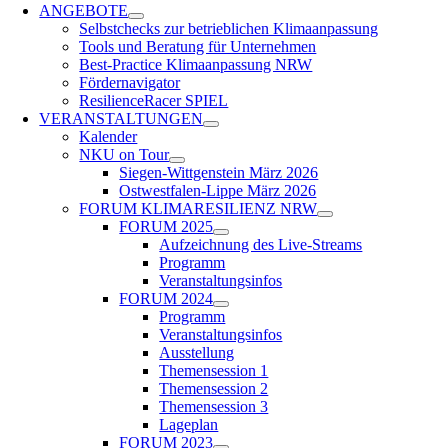
ANGEBOTE
Selbstchecks zur betrieblichen Klimaanpassung
Tools und Beratung für Unternehmen
Best-Practice Klimaanpassung NRW
Fördernavigator
ResilienceRacer SPIEL
VERANSTALTUNGEN
Kalender
NKU on Tour
Siegen-Wittgenstein März 2026
Ost­west­falen-Lippe März 2026
FORUM KLIMARESILIENZ NRW
FORUM 2025
Aufzeichnung des Live-Streams
Programm
Veranstaltungsinfos
FORUM 2024
Programm
Veranstaltungsinfos
Ausstellung
Themensession 1
Themensession 2
Themensession 3
Lageplan
FORUM 2023