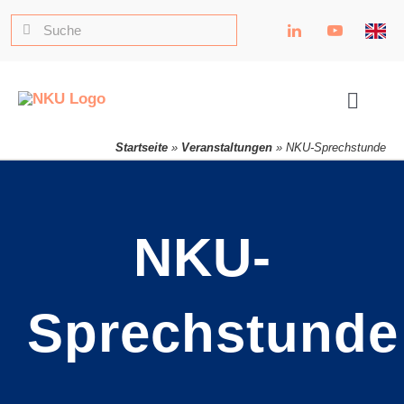
Zum
Suche
Inhalt
nach:
springen
Toggle
Naviga
Startseite
»
Veranstaltungen
»
NKU-Sprechstunde
NKU-
Sprechstunde