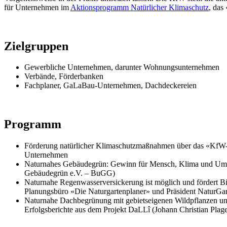
für Unternehmen im
Aktionsprogramm Natürlicher Klimaschutz
, da
Zielgruppen
Gewerbliche Unternehmen, darunter Wohnungsunternehmen
Verbände, Förderbanken
Fachplaner, GaLaBau-Unternehmen, Dachdeckereien
Programm
Förderung natürlicher Klimaschutzmaßnahmen über das «Kf
Unternehmen
Naturnahes Gebäudegrün: Gewinn für Mensch, Klima und Um
Gebäudegrün e.V. – BuGG)
Naturnahe Regenwasserversickerung ist möglich und fördert Bio
Planungsbüro «Die Naturgartenplaner» und Präsident NaturGar
Naturnahe Dachbegrünung mit gebietseigenen Wildpflanzen und
Erfolgsberichte aus dem Projekt DaLLî (Johann Christian 