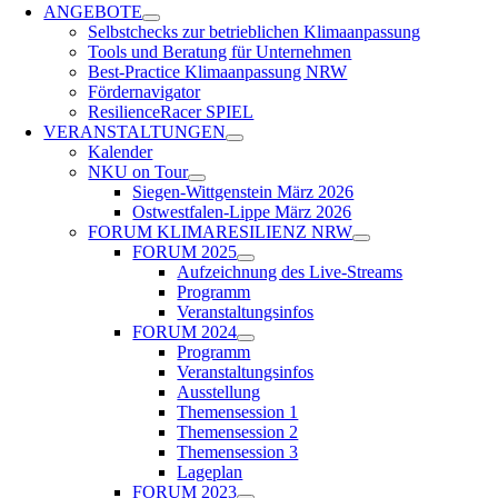
ANGEBOTE
Selbstchecks zur betrieblichen Klimaanpassung
Tools und Beratung für Unternehmen
Best-Practice Klimaanpassung NRW
Fördernavigator
ResilienceRacer SPIEL
VERANSTALTUNGEN
Kalender
NKU on Tour
Siegen-Wittgenstein März 2026
Ost­west­falen-Lippe März 2026
FORUM KLIMARESILIENZ NRW
FORUM 2025
Aufzeichnung des Live-Streams
Programm
Veranstaltungsinfos
FORUM 2024
Programm
Veranstaltungsinfos
Ausstellung
Themensession 1
Themensession 2
Themensession 3
Lageplan
FORUM 2023