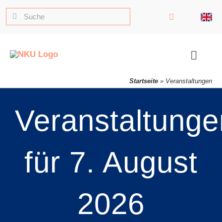
Zum
Suche
Inhalt
nach:
springen
Toggle
Naviga
Startseite
»
Veranstaltungen
Veranstaltunge
für 7. August
2026