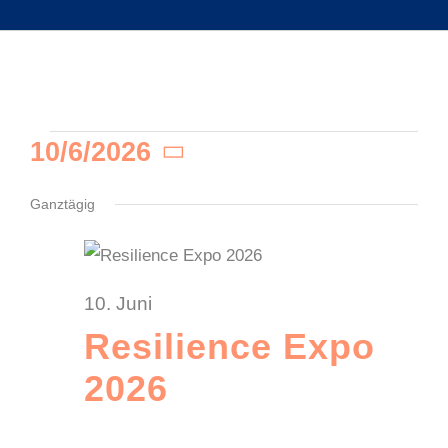
10/6/2026
Veranstaltung
Datum
wählen.
Ganztägig
für
10. Juni
10.
Resilience Expo
2026
Juni