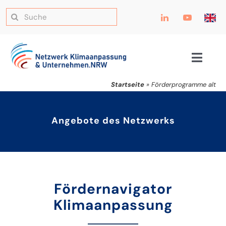
Förderprogr
Zum
Suche
Inhalt
nach:
springen
alt
Toggle
Navig
Startseite
»
Förderprogramme alt
Angebote des Netzwerks
Fördernavigator
Klimaanpassung