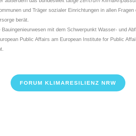
Zentrum KlimaAnpassu
t er außerdem das bundesweit tätige
mmunen und Träger sozialer Einrichtungen in allen Frage
rsorge berät.
e Bauingenieurwesen mit dem Schwerpunkt Wasser- und Abfal
pean Public Affairs am European Institute for Public Affai
t.
FORUM KLIMARESILIENZ NRW