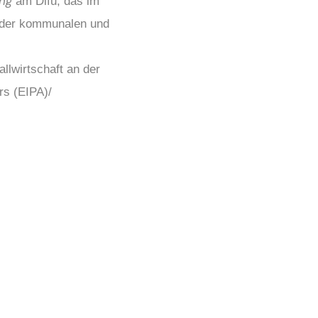
ng
am Difu, das im
n der kommunalen und
lwirtschaft an der
rs (EIPA)/