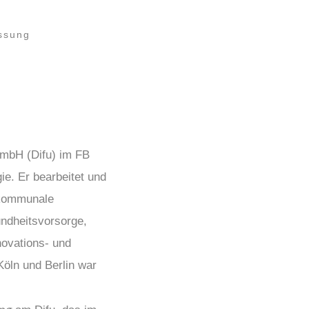
ssung
gGmbH (Difu) im FB
ie. Er bearbeitet und
n kommunale
undheitsvorsorge,
ovations- und
Köln und Berlin war