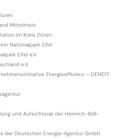
Düren
nd Mittelrhein
tation im Kreis Düren
in Nationalpark Eifel
lpark Eifel e.V
schland e.V.
rnehmensinitiative Energieeffizienz – DENEFF
tzagentur
ung und Aufsichtsrat der Heinrich-Böll-
ats der Deutschen Energie-Agentur GmbH