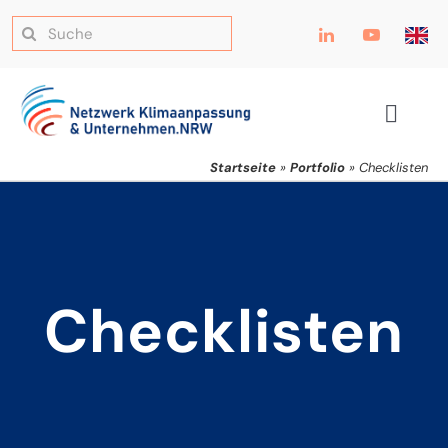
Zum
Suche
Inhalt
nach:
springen
Toggle
Navig
Startseite
»
Portfolio
»
Checklisten
Checklisten