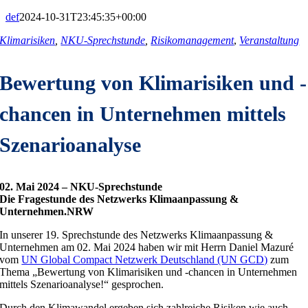
def
2024-10-31T23:45:35+00:00
Klimarisiken
,
NKU-Sprechstunde
,
Risikomanagement
,
Veranstaltung
Bewertung von Klimarisiken und -
chancen in Unternehmen mittels
Szenarioanalyse
02. Mai 2024 –
NKU-Sprechstunde
Die Fragestunde des Netzwerks Klimaanpassung &
Unternehmen.NRW
In unserer 19. Sprechstunde des Netzwerks Klimaanpassung &
Unternehmen am 02. Mai 2024 haben wir mit Herrn Daniel Mazuré
vom
UN Global Compact Netzwerk Deutschland (UN GCD)
zum
Thema „Bewertung von Klimarisiken und -chancen in Unternehmen
mittels Szenarioanalyse!“ gesprochen.
Durch den Klimawandel ergeben sich zahlreiche Risiken wie auch