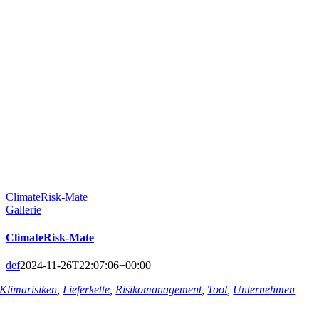
ClimateRisk-Mate
Gallerie
ClimateRisk-Mate
def
2024-11-26T22:07:06+00:00
Klimarisiken
,
Lieferkette
,
Risikomanagement
,
Tool
,
Unternehmen