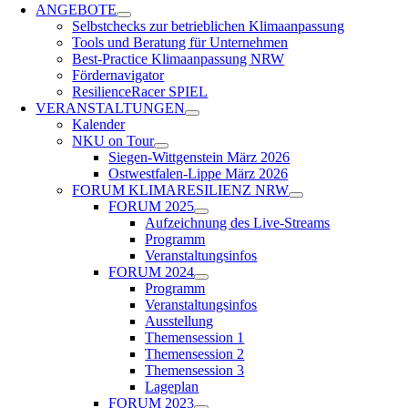
ANGEBOTE
Selbstchecks zur betrieblichen Klimaanpassung
Tools und Beratung für Unternehmen
Best-Practice Klimaanpassung NRW
Fördernavigator
ResilienceRacer SPIEL
VERANSTALTUNGEN
Kalender
NKU on Tour
Siegen-Wittgenstein März 2026
Ost­west­falen-Lippe März 2026
FORUM KLIMARESILIENZ NRW
FORUM 2025
Aufzeichnung des Live-Streams
Programm
Veranstaltungsinfos
FORUM 2024
Programm
Veranstaltungsinfos
Ausstellung
Themensession 1
Themensession 2
Themensession 3
Lageplan
FORUM 2023