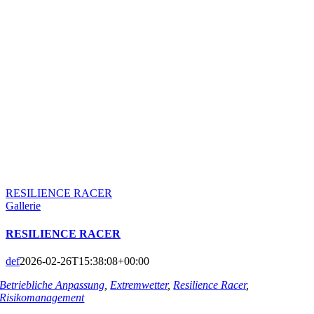
RESILIENCE RACER
Gallerie
RESILIENCE RACER
def
2026-02-26T15:38:08+00:00
Betriebliche Anpassung
,
Extremwetter
,
Resilience Racer
,
Risikomanagement