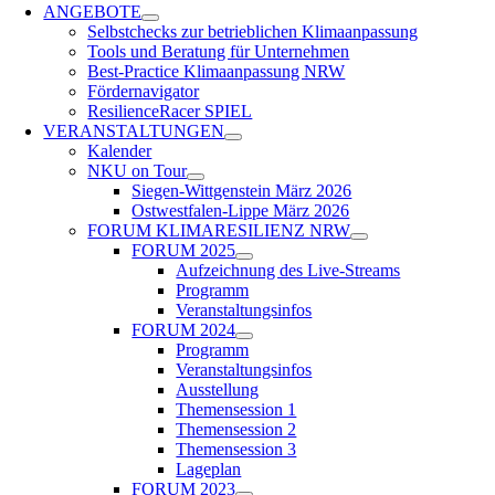
ANGEBOTE
Selbstchecks zur betrieblichen Klimaanpassung
Tools und Beratung für Unternehmen
Best-Practice Klimaanpassung NRW
Fördernavigator
ResilienceRacer SPIEL
VERANSTALTUNGEN
Kalender
NKU on Tour
Siegen-Wittgenstein März 2026
Ost­west­falen-Lippe März 2026
FORUM KLIMARESILIENZ NRW
FORUM 2025
Aufzeichnung des Live-Streams
Programm
Veranstaltungsinfos
FORUM 2024
Programm
Veranstaltungsinfos
Ausstellung
Themensession 1
Themensession 2
Themensession 3
Lageplan
FORUM 2023