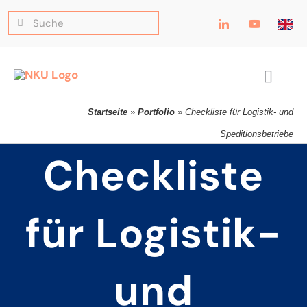
Zum
Suche
Inhalt
nach:
springen
Toggle
Navig
Startseite
»
Portfolio
»
Checkliste für Logistik- und
Speditionsbetriebe
Checkliste
für Logistik-
und