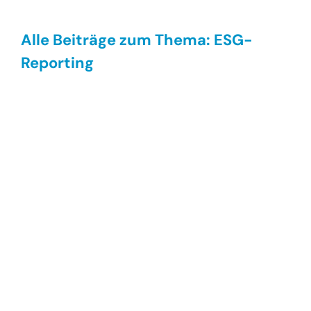
Alle Beiträge zum Thema: ESG-
Reporting
ESG-Reporting meets Klimaanpassung
ESG-Reporting
,
Unternehmen
ESG-Reporting meets