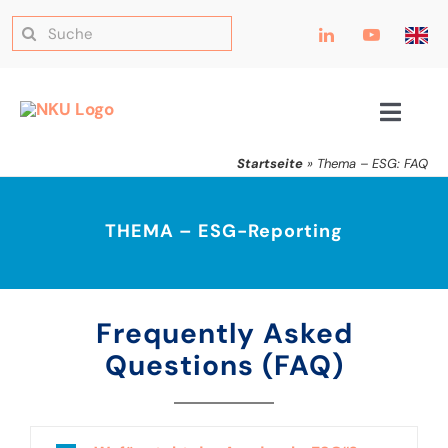
Thema
Zum
Suche
Inhalt
nach:
springen
–
Toggle
Navig
Startseite
»
Thema – ESG: FAQ
ESG:
THEMA – ESG-Reporting
FAQ
Frequently Asked
Questions (FAQ)