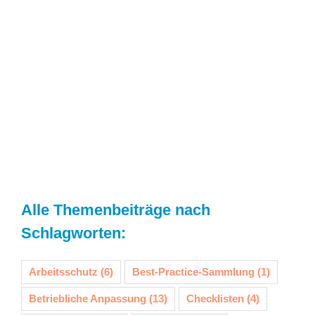
welcher Bezug lässt sich zur
Klimaanpassung in Unternehmen
herstellen?
Lesen Sie mehr.
Alle Themenbeiträge nach
Schlagworten:
Arbeitsschutz
(6)
Best-Practice-Sammlung
(1)
Betriebliche Anpassung
(13)
Checklisten
(4)