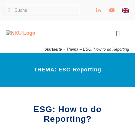
Zum
Thema
Suche
Inhalt
nach:
springen
–
Toggle
Naviga
Startseite
»
Thema – ESG: How to do Reporting
ESG:
THEMA: ESG-Reporting
How
ESG: How to do
to
Reporting?