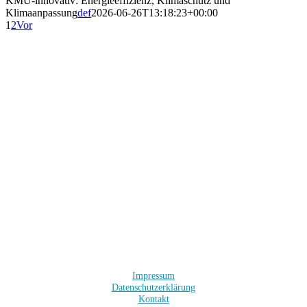
KMU-innovativ: Energieeffizienz, Klimaschutz und
Klimaanpassung
def
2026-06-26T13:18:23+00:00
1
2
Vor
Impressum
Datenschutzerklärung
Kontakt