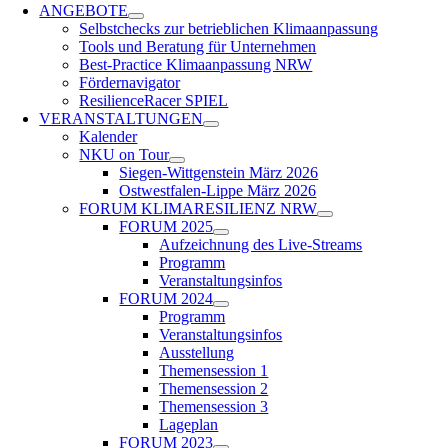
ANGEBOTE
Selbstchecks zur betrieblichen Klimaanpassung
Tools und Beratung für Unternehmen
Best-Practice Klimaanpassung NRW
Fördernavigator
ResilienceRacer SPIEL
VERANSTALTUNGEN
Kalender
NKU on Tour
Siegen-Wittgenstein März 2026
Ost­west­falen-Lippe März 2026
FORUM KLIMARESILIENZ NRW
FORUM 2025
Aufzeichnung des Live-Streams
Programm
Veranstaltungsinfos
FORUM 2024
Programm
Veranstaltungsinfos
Ausstellung
Themensession 1
Themensession 2
Themensession 3
Lageplan
FORUM 2023